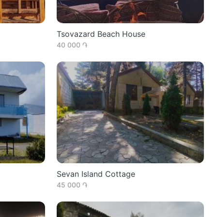
Tsovazard Beach House
40 000 ֏
Sevan Island Cottage
45 000 ֏