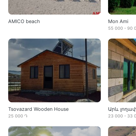
AMICO beach
Mon Ami
55 000 - 90 
Tsovazard Wooden House
Արև լողա
25 000 ֏
23 000 - 33 