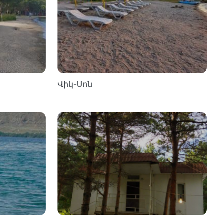
Վիկ-Սոն