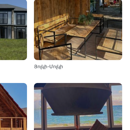
Յոլկի-Մոլկի