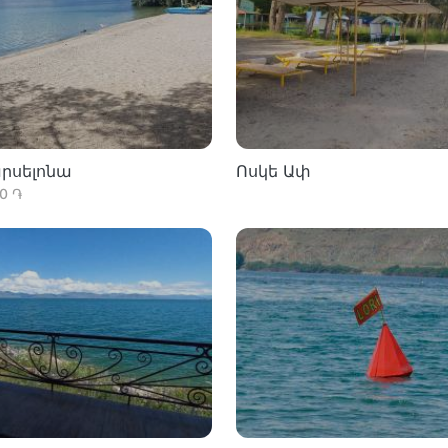
րսելոնա
Ոսկե Ափ
00 ֏