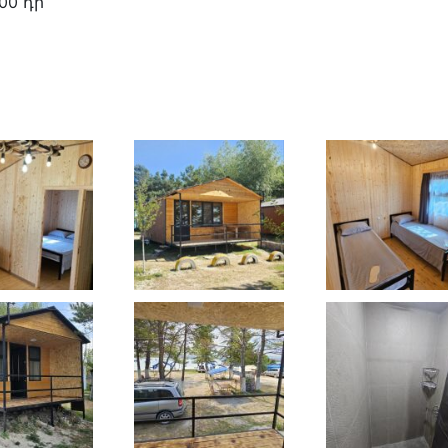
00 դր