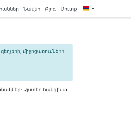
րաններ
Նավեր
Բլոգ
Մուտք
եղչերի, միջոցառումների
նակներ։ Այստեղ հանգիստ