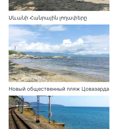
Սևանի Հանրային լողափերը
Новый общественный пляж Цовазарда