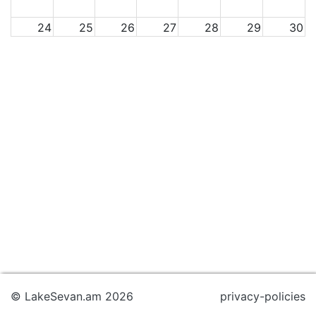
24
25
26
27
28
29
30
31
1
2
3
4
5
6
© LakeSevan.am 2026
privacy-policies